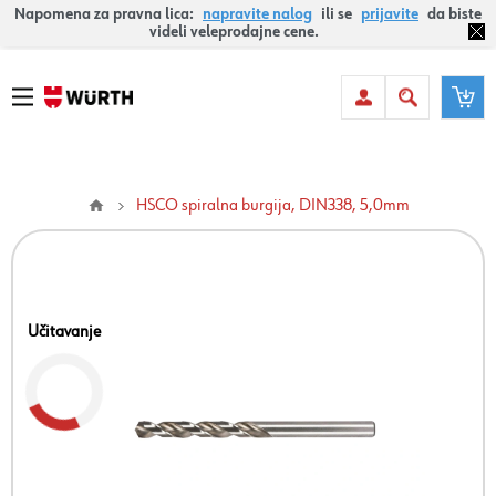
Napomena za pravna lica:
napravite nalog
ili se
prijavite
da biste
videli veleprodajne cene.
HSCO spiralna burgija, DIN338, 5,0mm
Učitavanje