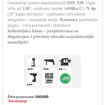
Geometrije prema standardizaciji
DIN 338
,
Ugao
vrha od
130˚-
unakrsno brušen (
oblika C
).
N tip
(30˚)ugao zavojnice -
optimalno odvođenje
strugotine i smanjenje trenja
.
Konusna
geometrija
jezgra – veća preciznost i stabilnost
Industrijska klasa – projektovana za
dugotrajnu i preciznu obradu najzahtevnijih
materijala!
Šifra proizvoda:
062650
Sve varijacije