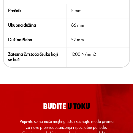
Prečnik
5 mm
Ukupna dužina
86 mm
Dužina žleba
52 mm
Zatezna čvrstoća čelika koji
1200 N/mm2
se buši
BUDITE
U TOKU
Prijavite se na našu mejling listu i saznajte među prvima
za nove proizvode, sniženja i specijalne ponude.