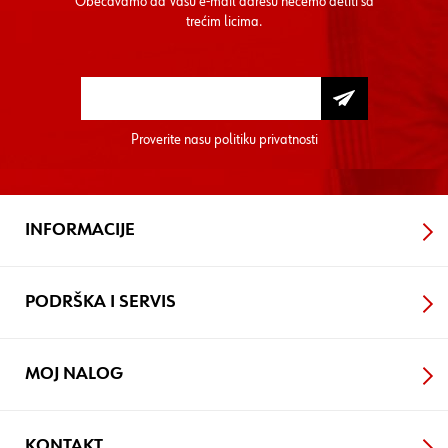
Obećavamo da Vašu e-mail adresu nećemo deliti sa
trećim licima.
Proverite nasu
politiku privatnosti
INFORMACIJE
PODRŠKA I SERVIS
MOJ NALOG
KONTAKT