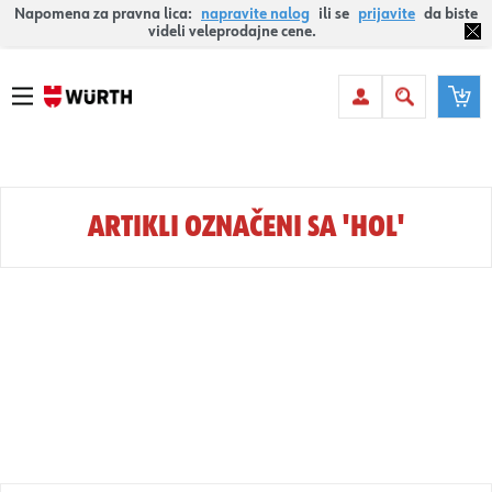
Napomena za pravna lica:
napravite nalog
ili se
prijavite
da biste
videli veleprodajne cene.
ARTIKLI OZNAČENI SA 'HOL'