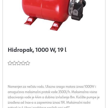
Hidropak, 1000 W, 19 l
Namenjen za nečistu vodu. Ulazna snaga motora iznosi 1000W i
omogućava maksimalni protok vode 3500l/h. Maksimalna visina
izbacivanja vode je 44m a dubina izvlačenja 8m. Kućište pumpe je
izrađeno od Inox-a a zapremina iznosi 19l. Maksimalni radni
pritisak je 4,4bar i podržava prečnik cevi od1".