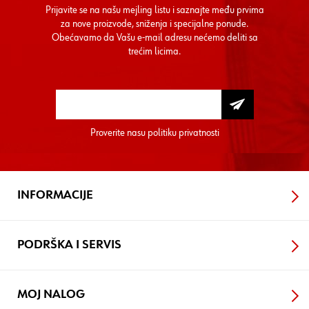
Prijavite se na našu mejling listu i saznajte među prvima
za nove proizvode, sniženja i specijalne ponude.
Obećavamo da Vašu e-mail adresu nećemo deliti sa
trećim licima.
Proverite nasu
politiku privatnosti
INFORMACIJE
PODRŠKA I SERVIS
MOJ NALOG