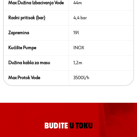
Max Dužina Izbacivanja Vode
44m
Radni pritisak (bar)
4,4 bar
Zapremina
19l
Kućište Pumpe
INOX
Dužina kabla za masu
1,2m
Max Protok Vode
3500l/h
BUDITE
U TOKU