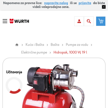
Napomena za pravna lica:
napravite nalog
ili se
prijavite
da biste
videli veleprodajne cene.
Kuća i Bašta
Bašta
Pumpe za vodu
Električne pumpe
Hidropak, 1000 W, 19 l
Učitavanje