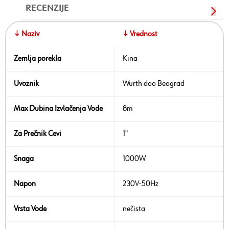
RECENZIJE
↓ Naziv
↓ Vrednost
Zemlja porekla
Kina
Uvoznik
Wurth doo Beograd
Max Dubina Izvlačenja Vode
8m
Za Prečnik Cevi
1"
Snaga
1000W
Napon
230V-50Hz
Vrsta Vode
nečista