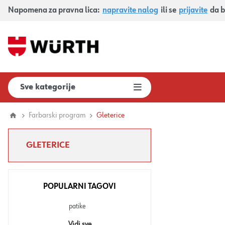
Napomena za pravna lica:
napravite nalog
ili se
prijavite
da b
Sve kategorije
Farbarski program
Gleterice
GLETERICE
POPULARNI TAGOVI
patike
Vidi sve