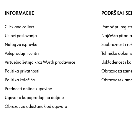
INFORMACIJE
PODRŠKA I SE
Click and collect
Pomoć pri registr
Uslovi poslovanja
Najčešća pitanja
Nalog za ispravku
Saobraznost i re
Veleprodajni centri
Tehnička dokume
Virtuelna šetnja kroz Wurth prodavnice
Usklađenost i ko
Politika privatnosti
Obrazac za zam
Politika kolačića
Obrazac reklama
Prednosti online kupovine
Ugovor o kupoprodaji na daljinu
Obrazac za odustanak od ugovora