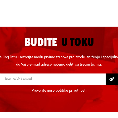
BUDITE
U TOKU
mejling listu i saznajte među prvima za nove proizvode, sniženja i specij
da Vašu e-mail adresu nećemo deliti sa trećim licima.
Proverite nasu
politiku privatnosti