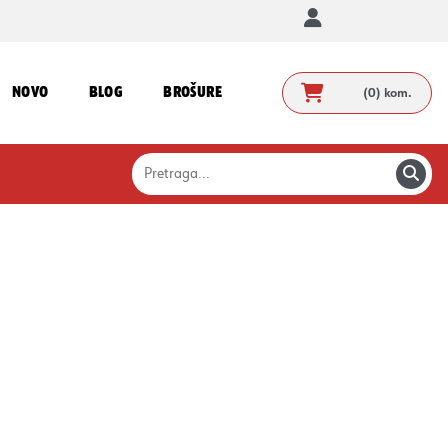
NOVO
BLOG
BROŠURE
(0)
kom.