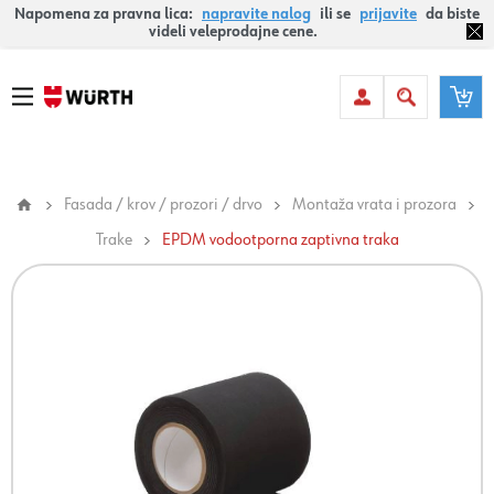
Napomena za pravna lica:
napravite nalog
ili se
prijavite
da biste
videli veleprodajne cene.
Fasada / krov / prozori / drvo
Montaža vrata i prozora
Trake
EPDM vodootporna zaptivna traka