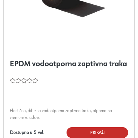
EPDM vodootporna zaptivna traka
Elastična, difuzna vodootporna zaptivna traka, otporna na
vremenske uslove.
Dostupno u
5
vel.
PRIKAŽI