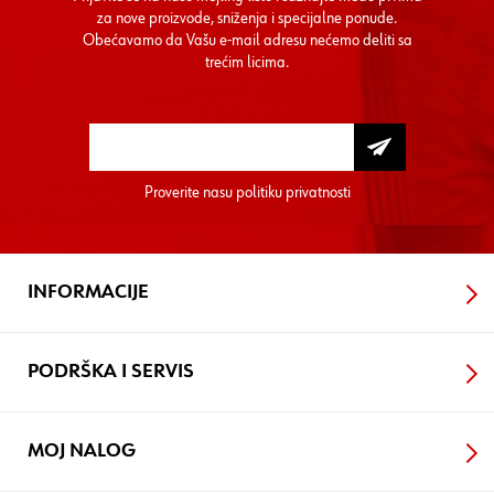
za nove proizvode, sniženja i specijalne ponude.
Obećavamo da Vašu e-mail adresu nećemo deliti sa
trećim licima.
Proverite nasu
politiku privatnosti
INFORMACIJE
PODRŠKA I SERVIS
MOJ NALOG