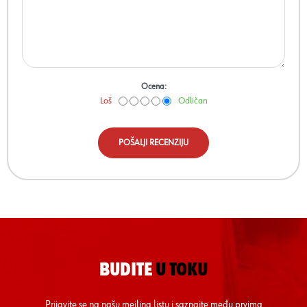
Ocena:
Loš
Odličan
POŠALJI RECENZIJU
BUDITE
U TOKU
Prijavite se na našu mejling listu i saznajte među prvima