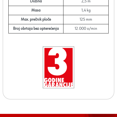
Dužina
2,5 m
Masa
1,4 kg
Max. prečnik ploče
125 mm
Broj obrtaja bez opterećenja
12.000 o/min