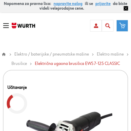
Napomena za pravna lica:
napravite nalog
ili se
prijavite
da biste
videli veleprodajne cene.
Elektro / baterijske / pneumatske mašine
Elektro mašine
Brusilice
Električna ugaona brusilica EWS 7-125 CLASSIC
Učitavanje