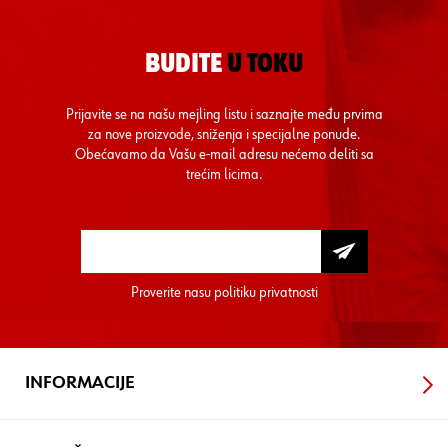
BUDITE
U TOKU
Prijavite se na našu mejling listu i saznajte među prvima
za nove proizvode, sniženja i specijalne ponude.
Obećavamo da Vašu e-mail adresu nećemo deliti sa
trećim licima.
Proverite nasu
politiku privatnosti
INFORMACIJE