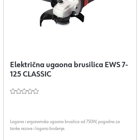
Električna ugaona brusilica EWS 7-
125 CLASSIC
Lagana i ergonomska ugaona brusilica od 750W, pogodna za
tanke rezove i lagano brušenje.