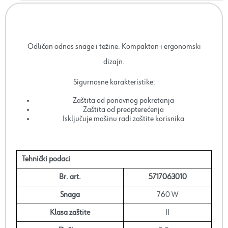
Odličan odnos snage i težine. Kompaktan i ergonomski
dizajn.
Sigurnosne karakteristike:
Zaštita od ponovnog pokretanja
Zaštita od preopterećenja
Isključuje mašinu radi zaštite korisnika
Tehnički podaci
Br. art.
5717063010
Snaga
760 W
Klasa zaštite
II