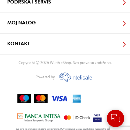
PODRŠKA I SERVIS
MOJ NALOG
KONTAKT
Copyright © 2026 Wurth eShop. Sva prava su zadržana.
Powered by
Sve cene na ovom sajtu iskazane su u dinarima. PDV je uračunat u cenu. Wurth Srbija maksimalno koristi