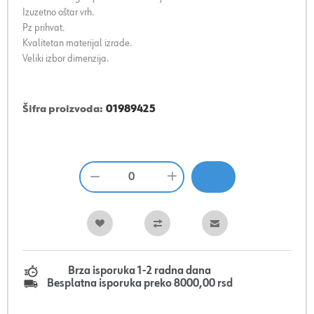
Izuzetno oštar vrh.
Pz prihvat.
Kvalitetan materijal izrade.
Veliki izbor dimenzija.
Šifra proizvoda:
01989425
Brza isporuka 1-2 radna dana
Besplatna isporuka preko 8000,00 rsd