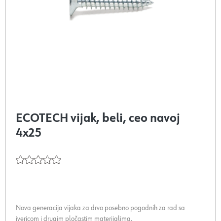
ECOTECH vijak, beli, ceo navoj
4x25
Nova generacija vijaka za drvo posebno pogodnih za rad sa
ivericom i drugim pločastim materijalima.