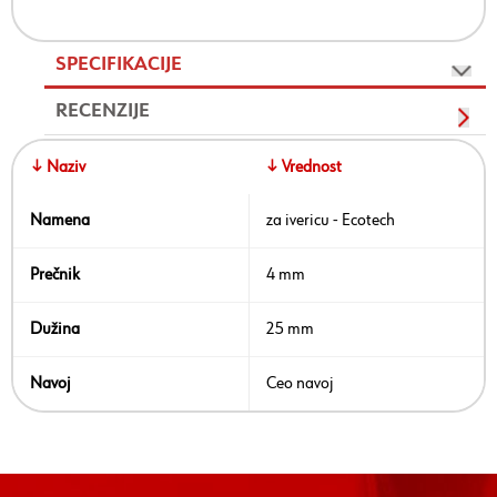
SPECIFIKACIJE
RECENZIJE
↓ Naziv
↓ Vrednost
Namena
za ivericu - Ecotech
Prečnik
4 mm
Dužina
25 mm
Navoj
Ceo navoj