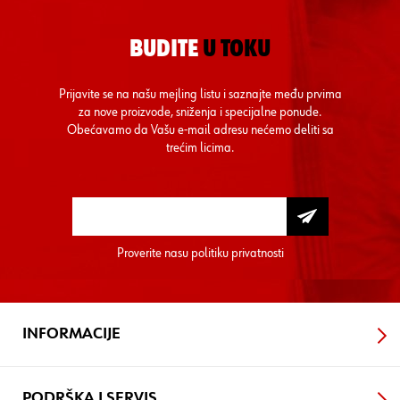
BUDITE
U TOKU
Prijavite se na našu mejling listu i saznajte među prvima
za nove proizvode, sniženja i specijalne ponude.
Obećavamo da Vašu e-mail adresu nećemo deliti sa
trećim licima.
Proverite nasu
politiku privatnosti
INFORMACIJE
PODRŠKA I SERVIS