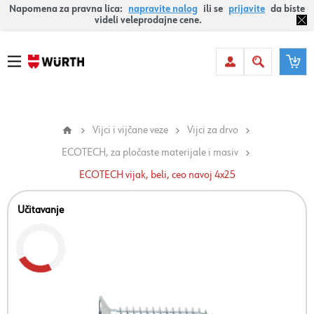
Napomena za pravna lica:
napravite nalog
ili se
prijavite
da biste
videli veleprodajne cene.
Vijci i vijčane veze
Vijci za drvo
ECOTECH, za pločaste materijale i masiv
ECOTECH vijak, beli, ceo navoj 4x25
Učitavanje