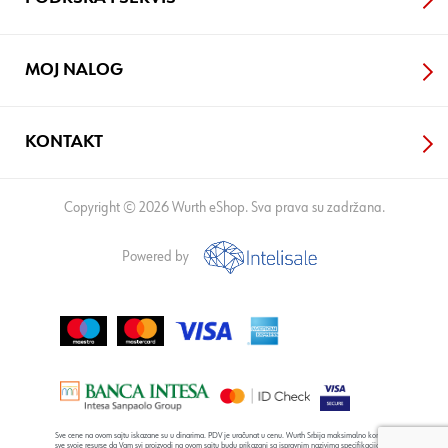
MOJ NALOG
KONTAKT
Copyright © 2026 Wurth eShop. Sva prava su zadržana.
Powered by
Sve cene na ovom sajtu iskazane su u dinarima. PDV je uračunat u cenu. Wurth Srbija maksimalno koristi
sve svoje resurse da Vam svi proizvodi na ovom sajtu budu prikazani sa ispravnim nazivima specifikacija,