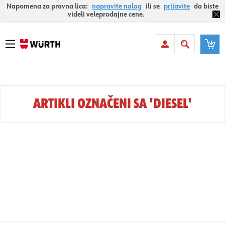
Napomena za pravna lica:
napravite nalog
ili se
prijavite
da biste
videli veleprodajne cene.
ARTIKLI OZNAČENI SA 'DIESEL'