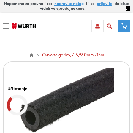
Napomena za pravna lica:
napravite nalog
ili se
prijavite
da biste
videli veleprodajne cene.
Crevo za gorivo, 4.5/9,0mm /15m
Učitavanje