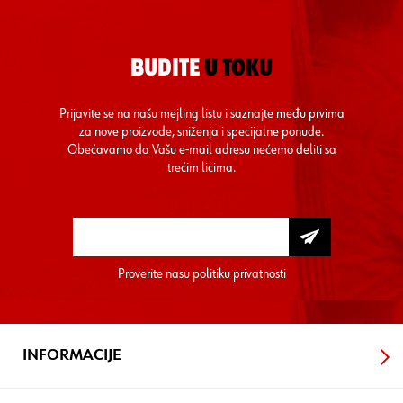
BUDITE
U TOKU
Prijavite se na našu mejling listu i saznajte među prvima
za nove proizvode, sniženja i specijalne ponude.
Obećavamo da Vašu e-mail adresu nećemo deliti sa
trećim licima.
Proverite nasu
politiku privatnosti
INFORMACIJE