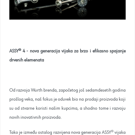
ASSY® 4 - nova generacija vijaka za brzo i efikasno spajanje
drvenih elemenata
Od razvoja Wurth brenda, započetog još sedamdesetih godina
prošlog veka, naš fokus je oduvek bio na prodaji proizvoda koji
su od stvarne koristi našim kupcima, a shodno tome i razvoju
novih inovativnih proizvoda.
Tako je između ostalog razvijena nova generacija ASSY® vijaka