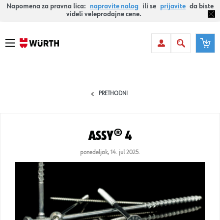
Napomena za pravna lica:
napravite nalog
ili se
prijavite
da biste
videli veleprodajne cene.
PRETHODNI
ASSY® 4
ponedeljak, 14. jul 2025.