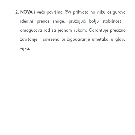
NOVA
i veća površina RW prihvata na vijku osigurava
idealni prenos snage, pružajući bolju stabilnost i
omogućava rad sa jednom rukom. Garantuje precizno
zavrtanje i savršeno prilagođavanje umetaka u glavu
vijka.