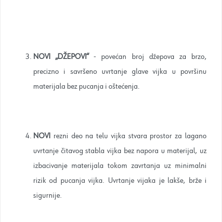
NOVI „DŽEPOVI“
- povećan broj džepova za brzo,
precizno i savršeno uvrtanje glave vijka u površinu
materijala bez pucanja i oštećenja.
NOVI
rezni deo na telu vijka stvara prostor za lagano
uvrtanje čitavog stabla vijka bez napora u materijal, uz
izbacivanje materijala tokom zavrtanja uz minimalni
rizik od pucanja vijka. Uvrtanje vijaka je lakše, brže i
sigurnije.