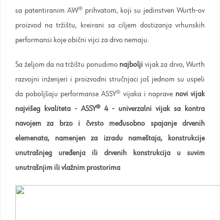
sa patentiranim AW® prihvatom, koji su jedinstven Wurth-ov
proizvod na tržištu, kreirani sa ciljem dostizanja vrhunskih
performansi koje obični vijci za drvo nemaju.
Sa željom da na tržištu ponudimo
najbolji
vijak za drvo, Wurth
razvojni inženjeri i proizvodni stručnjaci još jednom su uspeli
da poboljšaju performanse ASSY® vijaka i naprave
novi vijak
najvišeg kvaliteta - ASSY® 4 -
univerzalni vijak sa kontra
navojem za brzo i čvrsto međusobno spajanje drvenih
elemenata, namenjen za izradu nameštaja, konstrukcije
unutrašnjeg uređenja ili drvenih konstrukcija u suvim
unutrašnjim ili vlažnim prostorima