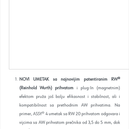
NOVI UMETAK sa
najnovijim patentiranim RW
®
(Reinhold Wurth) prihvatom
i plug-In (magnetnim)
efektom pruža još bolju efikasnost i stabilnost, ali i
kompatibilnost sa prethodnim AW prihvatima. Na
primer, ASSY® 4 umetak sa RW 20 prihvatom odgovara i
vijcima sa AW prihvatom prečnika od 3,5 do 5 mm, dok