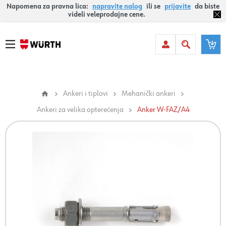
Napomena za pravna lica:
napravite nalog
ili se
prijavite
da biste
videli veleprodajne cene.
Ankeri i tiplovi
Mehanički ankeri
Ankeri za velika opterećenja
Anker W-FAZ/A4