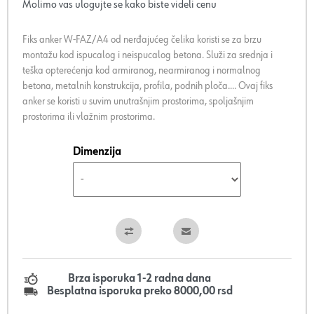
Molimo vas ulogujte se kako biste videli cenu
Fiks anker W-FAZ/A4 od nerđajućeg čelika koristi se za brzu
montažu kod ispucalog i neispucalog betona. Služi za srednja i
teška opterećenja kod armiranog, nearmiranog i normalnog
betona, metalnih konstrukcija, profila, podnih ploča.... Ovaj fiks
anker se koristi u suvim unutrašnjim prostorima, spoljašnjim
prostorima ili vlažnim prostorima.
Dimenzija
Brza isporuka 1-2 radna dana
Besplatna isporuka preko 8000,00 rsd