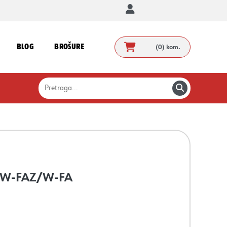
BLOG
BROŠURE
(0)
kom.
ra W-FAZ/W-FA