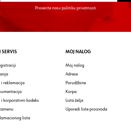
Proverite nasu
politiku privatnosti
 SERVIS
MOJ NALOG
gistraciji
Moj nalog
tanja
Adrese
 i reklamacija
Porudžbine
kumentacija
Korpa
i korporativni kodeks
Lista želja
 zamenu
Uporedi liste proizvoda
lamacionog lista