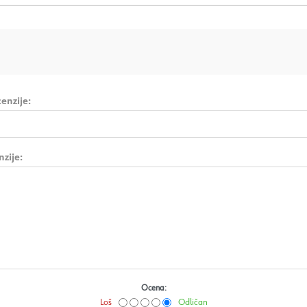
enzije:
nzije:
Ocena:
Loš
Odličan