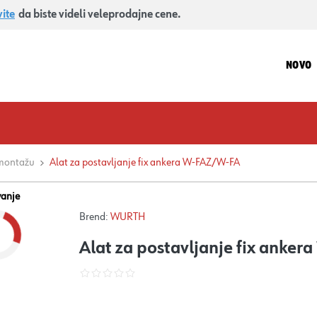
vite
da biste videli veleprodajne cene.
NOVO
 montažu
Alat za postavljanje fix ankera W-FAZ/W-FA
vanje
Brend:
WURTH
Alat za postavljanje fix anke