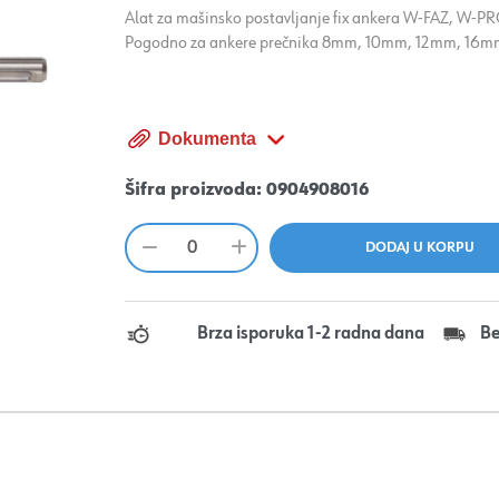
Alat za mašinsko postavljanje fix ankera W-FAZ, W-P
Pogodno za ankere prečnika 8mm, 10mm, 12mm, 16m
Dokumenta
Šifra proizvoda:
0904908016
Brza isporuka 1-2 radna dana
Be