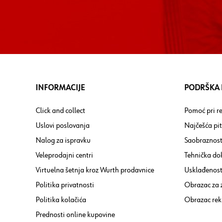
INFORMACIJE
PODRŠKA I
Click and collect
Pomoć pri re
Uslovi poslovanja
Najčešća pi
Nalog za ispravku
Saobraznost
Veleprodajni centri
Tehnička do
Virtuelna šetnja kroz Wurth prodavnice
Usklađenost 
Politika privatnosti
Obrazac za
Politika kolačića
Obrazac rek
Prednosti online kupovine