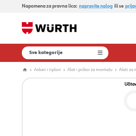
Napomena za pravna lica:
napravite nalog
ili se
prija
Sve kategorije
Ankeri i tiplovi
Alat i pribor za montažu
Alati za
Učita