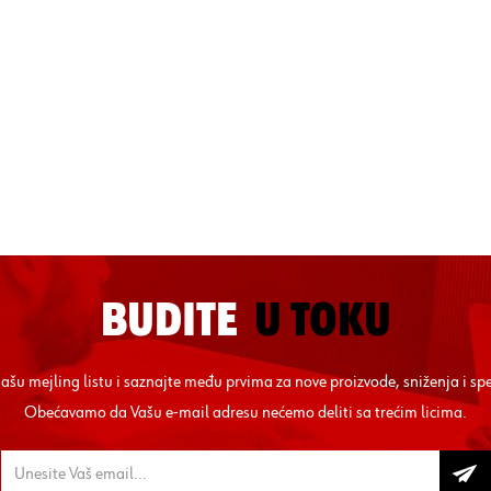
BUDITE
U TOKU
 našu mejling listu i saznajte među prvima za nove proizvode, sniženja i sp
Obećavamo da Vašu e-mail adresu nećemo deliti sa trećim licima.