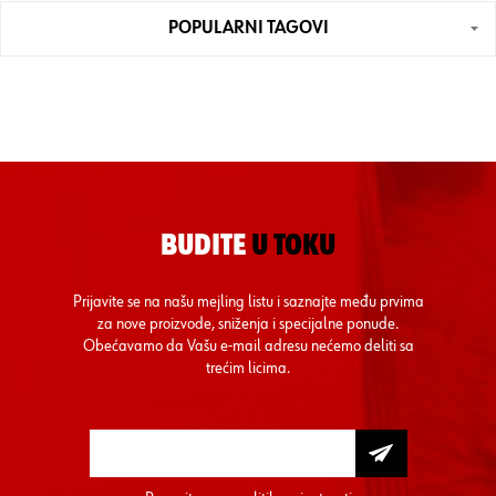
POPULARNI TAGOVI
BUDITE
U TOKU
Prijavite se na našu mejling listu i saznajte među prvima
za nove proizvode, sniženja i specijalne ponude.
Obećavamo da Vašu e-mail adresu nećemo deliti sa
trećim licima.