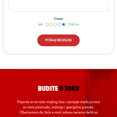
Ocena:
Loš
Odličan
POŠALJI RECENZIJU
BUDITE
U TOKU
Prijavite se na našu mejling listu i saznajte među prvima
za nove proizvode, sniženja i specijalne ponude.
Obećavamo da Vašu e-mail adresu nećemo deliti sa