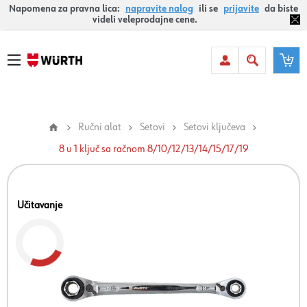
Napomena za pravna lica:
napravite nalog
ili se
prijavite
da biste
videli veleprodajne cene.
Ručni alat
Setovi
Setovi ključeva
8 u 1 ključ sa račnom 8/10/12/13/14/15/17/19
Učitavanje