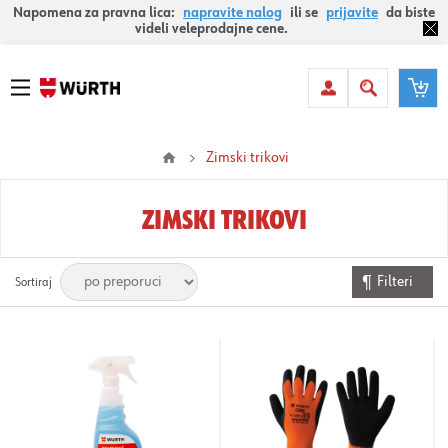
Napomena za pravna lica:
napravite nalog
ili se
prijavite
da biste
videli veleprodajne cene.
Zimski trikovi
ZIMSKI TRIKOVI
Filteri
Sortiraj