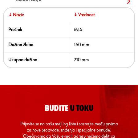
↓ Naziv
↓ Vrednost
Prečnik
M14
Dužina žleba
160 mm
Ukupna dužina
210 mm
BUDITE
U TOKU
Prijavite se na našu mejling listu i saznajte među prvima
za nove proizvode, sniženja i specijalne ponude.
Obećavamo da Vašu e-mail adresu nećemo deliti sa