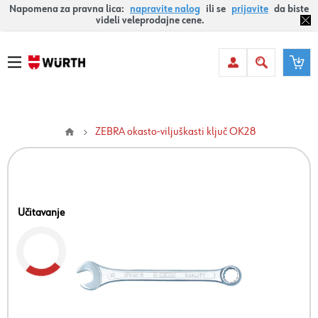
Napomena za pravna lica:
napravite nalog
ili se
prijavite
da biste
videli veleprodajne cene.
ZEBRA okasto-viljuškasti ključ OK28
Učitavanje