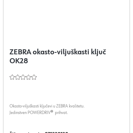
ZEBRA okasto-viljuškasti ključ
OK28
Okasto-viljuškasti ključevi u ZEBRA kvalitetu.
Jedinstven POWERDRIV
®
prihvat.