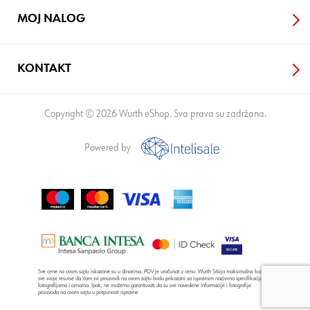
MOJ NALOG
KONTAKT
Copyright © 2026 Wurth eShop. Sva prava su zadržana.
Powered by
Sve cene na ovom sajtu iskazane su u dinarima. PDV je uračunat u cenu. Wurth Srbija maksimalno koristi
sve svoje resurse da Vam svi proizvodi na ovom sajtu budu prikazani sa ispravnim nazivima specifikacija,
fotografijama i cenama. Ipak, ne možemo garantovati da su sve navedene informacije i fotografije
proizvoda na ovom sajtu u potpunosti ispravne