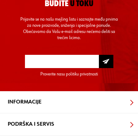
BUDITE
U TOKU
Prijavite se na našu mejling listu i saznajte među prvima
za nove proizvode, sniženja i specijalne ponude.
Obećavamo da Vašu e-mail adresu nećemo deliti sa
trećim licima.
Proverite nasu
politiku privatnosti
INFORMACIJE
PODRŠKA I SERVIS