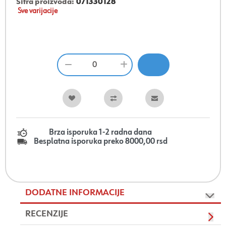
Šifra proizvoda:
071330128
Sve varijacije
Brza isporuka 1-2 radna dana
Besplatna isporuka preko 8000,00 rsd
DODATNE INFORMACIJE
RECENZIJE