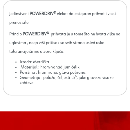
Jedinstveni
POWERDRIV®
efekat daje siguran prihvat i visok
prenos sile.
Princip
POWERDRIV®
prihvata je u tome što ne hvata vijke na
uglovima , nego vrši pritisak sa svih strana usled uske
tolerancije širine otvora ključa.
Izrada: Metrička
Materijal : hrom-vanadijum čelik
Površina : hromirana, glava polirana.
Geometrija : položaj čeljusti 15⁰, jake glave za visoke
zahteve.