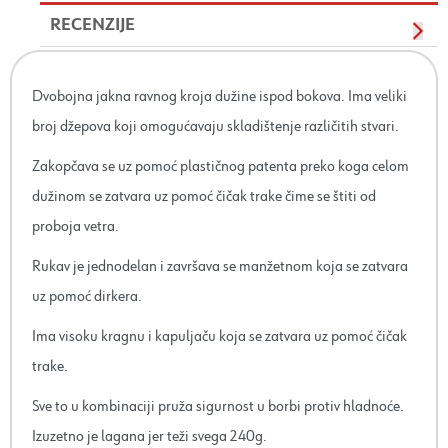
RECENZIJE
Dvobojna jakna ravnog kroja dužine ispod bokova. Ima veliki
broj džepova koji omogućavaju skladištenje različitih stvari.
Zakopčava se uz pomoć plastičnog patenta preko koga celom
dužinom se zatvara uz pomoć čičak trake čime se štiti od
proboja vetra.
Rukav je jednodelan i završava se manžetnom koja se zatvara
uz pomoć dirkera.
Ima visoku kragnu i kapuljaču koja se zatvara uz pomoć čičak
trake.
Sve to u kombinaciji pruža sigurnost u borbi protiv hladnoće.
Izuzetno je lagana jer teži svega 240g.