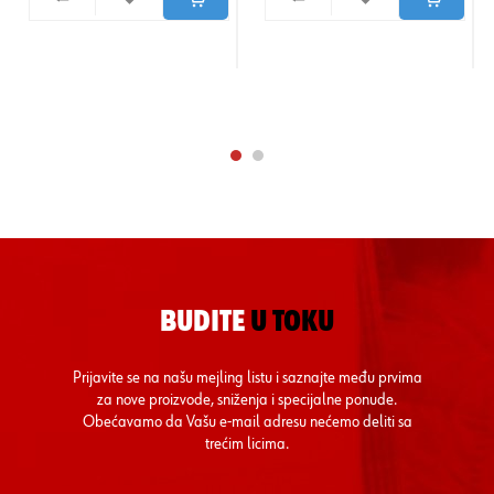
BUDITE
U TOKU
Prijavite se na našu mejling listu i saznajte među prvima
za nove proizvode, sniženja i specijalne ponude.
Obećavamo da Vašu e-mail adresu nećemo deliti sa
trećim licima.