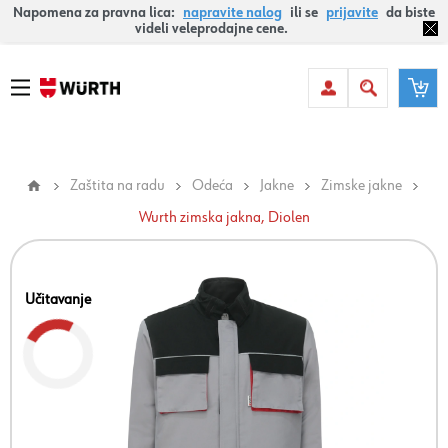
Napomena za pravna lica:
napravite nalog
ili se
prijavite
da biste
videli veleprodajne cene.
Zaštita na radu
Odeća
Jakne
Zimske jakne
Wurth zimska jakna, Diolen
Učitavanje