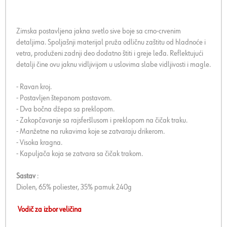
Zimska postavljena jakna svetlo sive boje sa crno-crvenim
detaljima. Spoljašnji materijal pruža odličnu zaštitu od hladnoće i
vetra, produženi zadnji deo dodatno štiti i greje leđa. Reflektujući
detalji čine ovu jaknu vidljivijom u uslovima slabe vidljivosti i magle.
- Ravan kroj.
- Postavljen štepanom postavom.
- Dva bočna džepa sa preklopom.
- Zakopčavanje sa rajsferšlusom i preklopom na čičak traku.
- Manžetne na rukavima koje se zatvaraju drikerom.
- Visoka kragna.
- Kapuljača koja se zatvara sa čičak trakom.
Sastav
:
Diolen, 65% poliester, 35% pamuk 240g
Vodič za izbor veličina