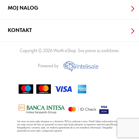
MOJ NALOG
KONTAKT
Copyright © 2026 Wurth eShop. Sva prava su zadržana.
Powered by
Sve cene na ovom sajtu iskazane su u dinarima. PDV je uračunat u cenu. Wurth Srbija maksimalno koristi
sve svoje resurse da Vam svi proizvodi na ovom sajtu budu prikazani sa ispravnim nazivima specifikacija,
fotografijama i cenama. Ipak, ne možemo garantovati da su sve navedene informacije i fotografije
proizvoda na ovom sajtu u potpunosti ispravne