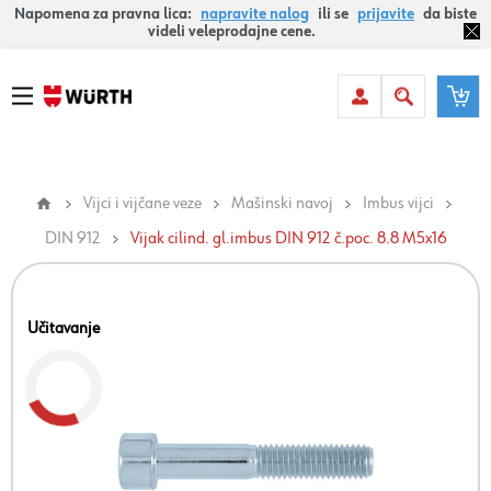
Napomena za pravna lica:
napravite nalog
ili se
prijavite
da biste
videli veleprodajne cene.
Vijci i vijčane veze
Mašinski navoj
Imbus vijci
DIN 912
Vijak cilind. gl.imbus DIN 912 č.poc. 8.8 M5x16
Učitavanje