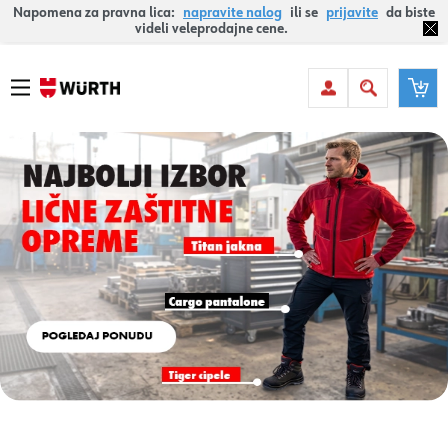
Napomena za pravna lica:
napravite nalog
ili se
prijavite
da biste
videli veleprodajne cene.