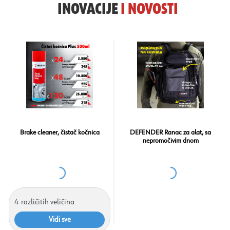
INOVACIJE
I
NOVOSTI
Brake cleaner, čistač kočnica
DEFENDER Ranac za alat, sa
nepromočivim dnom
4
različitih veličina
Vidi sve