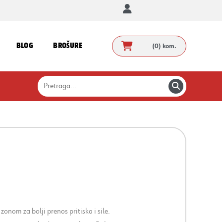
BLOG
BROŠURE
(0)
kom.
onom za bolji prenos pritiska i sile.