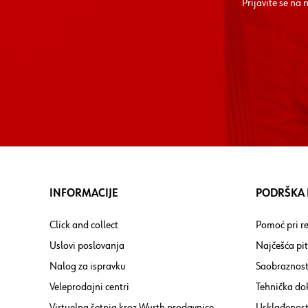
Prijavite se na
INFORMACIJE
PODRŠKA I
Click and collect
Pomoć pri re
Uslovi poslovanja
Najčešća pi
Nalog za ispravku
Saobraznost
Veleprodajni centri
Tehnička do