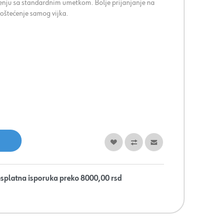
djenju sa standardnim umetkom. Bolje prijanjanje na
a oštećenje samog vijka.
splatna isporuka preko 8000,00 rsd