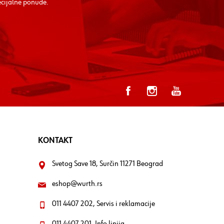
ecijalne ponude.
KONTAKT
Svetog Save 18, Surčin 11271 Beograd
eshop@wurth.rs
011 4407 202, Servis i reklamacije