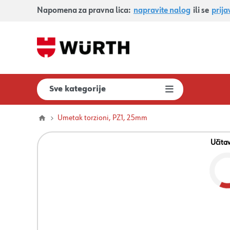
Napomena za pravna lica:
napravite nalog
ili se
prija
Sve kategorije
Umetak torzioni, PZ1, 25mm
Učita