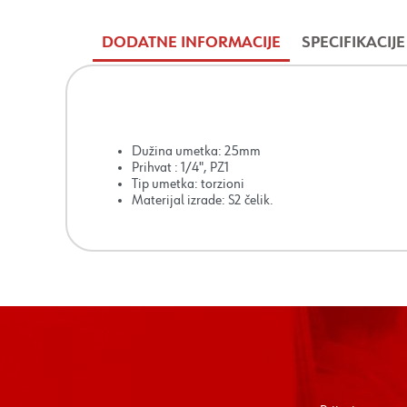
DODATNE INFORMACIJE
SPECIFIKACIJE
Dužina umetka: 25mm
Prihvat : 1/4", PZ1
Tip umetka: torzioni
Materijal izrade: S2 čelik.