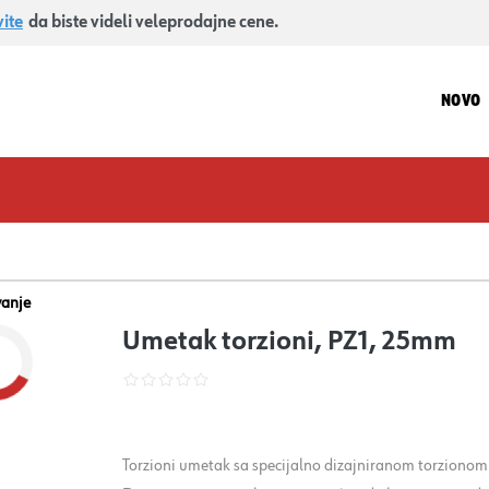
vite
da biste videli veleprodajne cene.
NOVO
vanje
Umetak torzioni, PZ1, 25mm
Torzioni umetak sa specijalno dizajniranom torzionom z