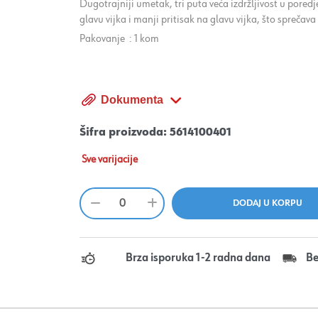
Dugotrajniji umetak, tri puta veća izdržljivost u pore
glavu vijka i manji pritisak na glavu vijka, što sprečav
Pakovanje : 1 kom
Dokumenta
Šifra proizvoda:
5614100401
Sve varijacije
Brza isporuka 1-2 radna dana
Be