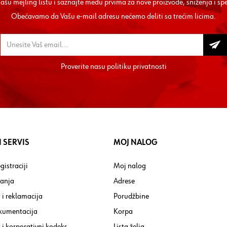
 našu mejling listu i saznajte među prvima za nove proizvode, sniženja i sp
Obećavamo da Vašu e-mail adresu nećemo deliti sa trećim licima.
Proverite nasu
politiku privatnosti
 SERVIS
MOJ NALOG
gistraciji
Moj nalog
tanja
Adrese
 i reklamacija
Porudžbine
kumentacija
Korpa