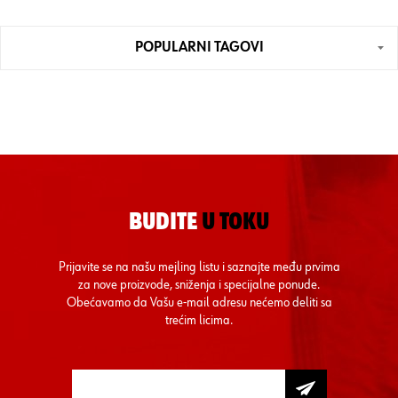
POPULARNI TAGOVI
BUDITE
U TOKU
Prijavite se na našu mejling listu i saznajte među prvima
za nove proizvode, sniženja i specijalne ponude.
Obećavamo da Vašu e-mail adresu nećemo deliti sa
trećim licima.