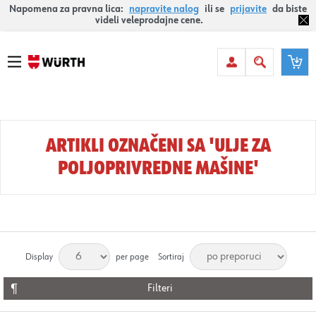
Napomena za pravna lica:
napravite nalog
ili se
prijavite
da biste
videli veleprodajne cene.
ARTIKLI OZNAČENI SA 'ULJE ZA
POLJOPRIVREDNE MAŠINE'
Display
per page
Sortiraj
Filteri