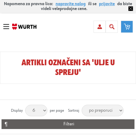
Napomena za pravna lica:
napravite nalog
ili se
prijavite
da biste
videli veleprodajne cene.
ARTIKLI OZNAČENI SA 'ULJE U
SPREJU'
Display
per page
Sortiraj
Filteri