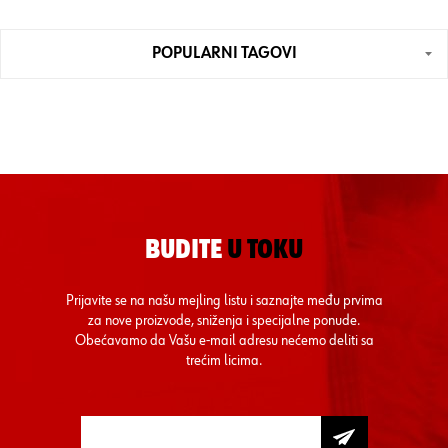
POPULARNI TAGOVI
BUDITE
U TOKU
Prijavite se na našu mejling listu i saznajte među prvima
za nove proizvode, sniženja i specijalne ponude.
Obećavamo da Vašu e-mail adresu nećemo deliti sa
trećim licima.