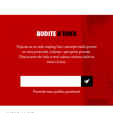
BUDITE
U TOKU
Prijavite se na našu mejling listu i saznajte među prvima
za nove proizvode, sniženja i specijalne ponude.
Obećavamo da Vašu e-mail adresu nećemo deliti sa
trećim licima.
Proverite nasu
politiku privatnosti