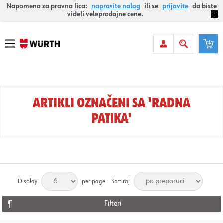
Napomena za pravna lica:
napravite nalog
ili se
prijavite
da biste
videli veleprodajne cene.
ARTIKLI OZNAČENI SA 'RADNA
PATIKA'
Display
per page
Sortiraj
Filteri