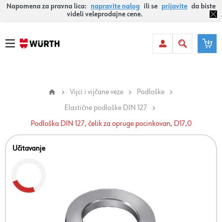
Napomena za pravna lica:
napravite nalog
ili se
prijavite
da biste
videli veleprodajne cene.
Vijci i vijčane veze
Podloške
Elastične podloške DIN 127
Podloška DIN 127, čelik za opruge pocinkovan, D17,0
Učitavanje