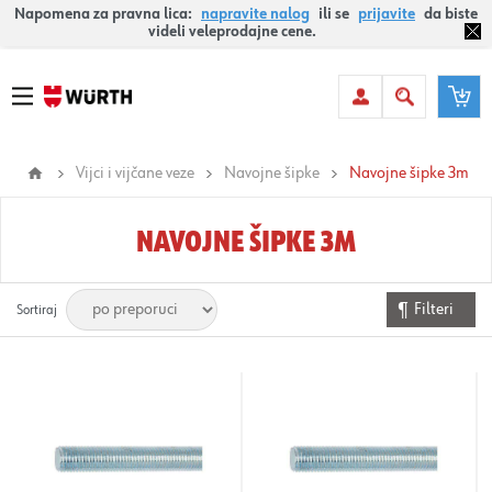
Napomena za pravna lica:
napravite nalog
ili se
prijavite
da biste
videli veleprodajne cene.
Vijci i vijčane veze
Navojne šipke
Navojne šipke 3m
NAVOJNE ŠIPKE 3M
Filteri
Sortiraj