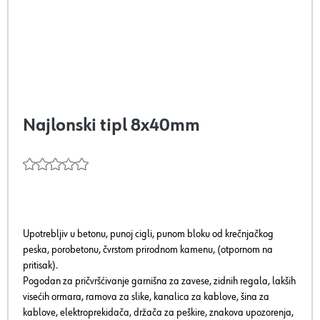
Najlonski tipl 8x40mm
Upotrebljiv u betonu, punoj cigli, punom bloku od krečnjačkog
peska, porobetonu, čvrstom prirodnom kamenu, (otpornom na
pritisak).
Pogodan za pričvršćivanje garnišna za zavese, zidnih regala, lakših
visećih ormara, ramova za slike, kanalica za kablove, šina za
kablove, elektroprekidača, držača za peškire, znakova upozorenja,