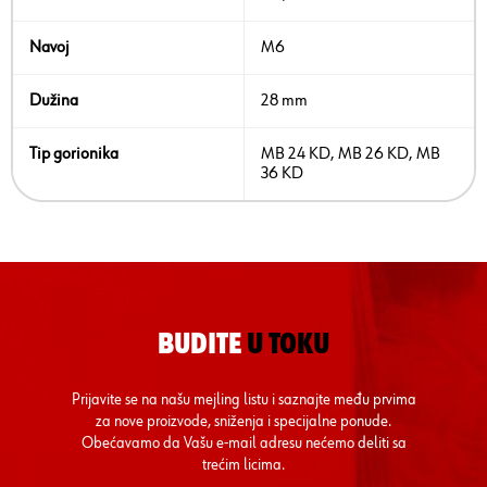
Navoj
M6
Dužina
28 mm
Tip gorionika
MB 24 KD, MB 26 KD, MB
36 KD
BUDITE
U TOKU
Prijavite se na našu mejling listu i saznajte među prvima
za nove proizvode, sniženja i specijalne ponude.
Obećavamo da Vašu e-mail adresu nećemo deliti sa
trećim licima.