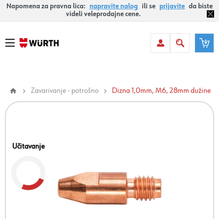
Napomena za pravna lica:
napravite nalog
ili se
prijavite
da biste
videli veleprodajne cene.
Zavarivanje - potrošno
Dizna 1,0mm, M6, 28mm dužine
Učitavanje