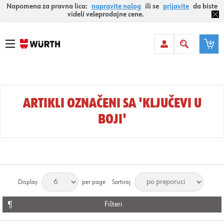
Napomena za pravna lica:
napravite nalog
ili se
prijavite
da biste
videli veleprodajne cene.
ARTIKLI OZNAČENI SA 'KLJUČEVI U
BOJI'
Display
per page
Sortiraj
Filteri