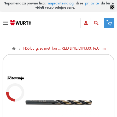
Napomena za pravna lica:
napravite nalog
ili se
prijavite
da biste
videli veleprodajne cene.
HSS burg. za met. kart., RED LINE,DIN338, 14,0mm
Učitavanje