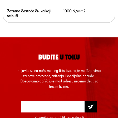
Zatezna čvrstoća čelika koji
1000 N/mm2
se buši
BUDITE
U TOKU
Prijavite se na našu mejling listu i saznajte među prvima
za nove proizvode, sniženja i specijalne ponude.
Obećavamo da Vašu e-mail adresu nećemo deliti sa
trećim licima.
Proverite nasu
politiku privatnosti