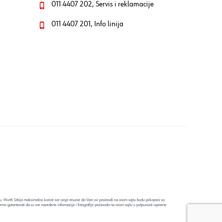
011 4407 202, Servis i reklamacije
011 4407 201, Info linija
. Wurth Srbija maksimalno koristi sve svoje resurse da Vam svi proizvodi na ovom sajtu budu prikazani sa
emo garantovati da su sve navedene informacije i fotografije proizvoda na ovom sajtu u potpunosti ispravne