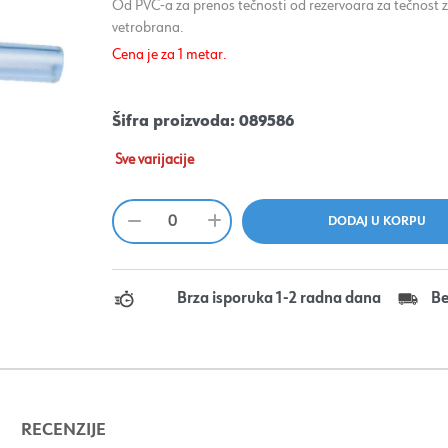
Od PVC-a za prenos tečnosti od rezervoara za tečnost z
vetrobrana.
Cena je za 1 metar.
Šifra proizvoda:
089586
Sve varijacije
Brza isporuka 1-2 radna dana
Be
RECENZIJE