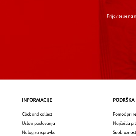
Prijavite se na
INFORMACIJE
PODRŠKA I
Click and collect
Pomoć pri re
Uslovi poslovanja
Najčešća pi
Nalog za ispravku
Saobraznost