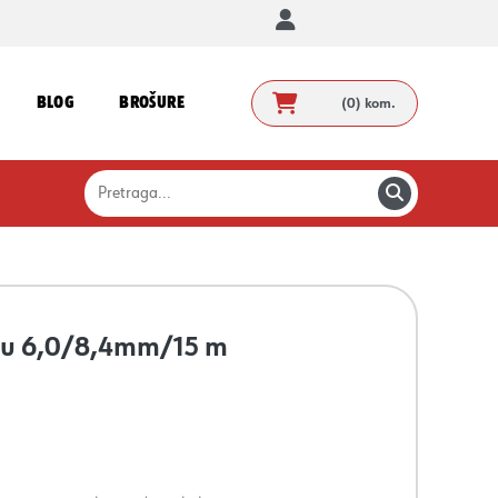
BLOG
BROŠURE
(0)
kom.
odu 6,0/8,4mm/15 m