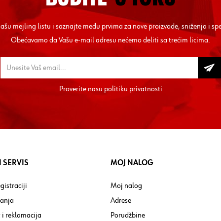
 našu mejling listu i saznajte među prvima za nove proizvode, sniženja i sp
Obećavamo da Vašu e-mail adresu nećemo deliti sa trećim licima.
Proverite nasu
politiku privatnosti
 SERVIS
MOJ NALOG
gistraciji
Moj nalog
tanja
Adrese
 i reklamacija
Porudžbine