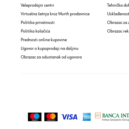
Veleprodajni centri
Tehnička do
Virtuelna šetnja kroz Wurth prodavnice
Usklađenost 
Politika privatnosti
Obrazac za
Politika kolačića
Obrazac rek
Prednosti online kupovine
Ugovor o kupoprodaji na daljinu
Obrazac za odustanak od ugovora