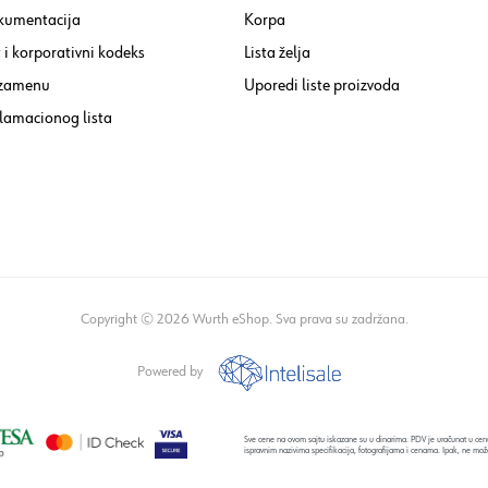
kumentacija
Korpa
i korporativni kodeks
Lista želja
 zamenu
Uporedi liste proizvoda
lamacionog lista
Copyright © 2026 Wurth eShop. Sva prava su zadržana.
Powered by
Sve cene na ovom sajtu iskazane su u dinarima. PDV je uračunat u cenu
ispravnim nazivima specifikacija, fotografijama i cenama. Ipak, ne mož