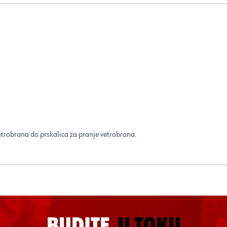
etrobrana do prskalica za pranje vetrobrana.
BUDITE
U TOKU