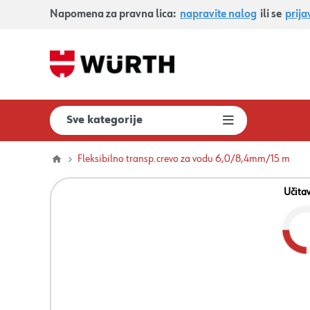
Napomena za pravna lica:
napravite nalog
ili se
prija
Sve kategorije
Fleksibilno transp.crevo za vodu 6,0/8,4mm/15 m
Učita