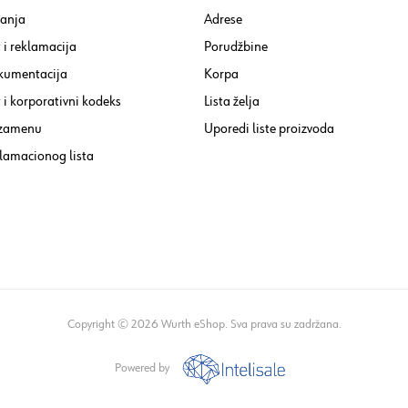
tanja
Adrese
 i reklamacija
Porudžbine
kumentacija
Korpa
i korporativni kodeks
Lista želja
 zamenu
Uporedi liste proizvoda
lamacionog lista
Copyright © 2026 Wurth eShop. Sva prava su zadržana.
Powered by