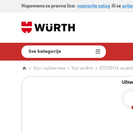
Napomena za pravna lica:
napravite nalog
ili se
prija
Sve kategorije
Vijci i vijčane veze
Vijci za drvo
ECOTECH, za ploča
Učita