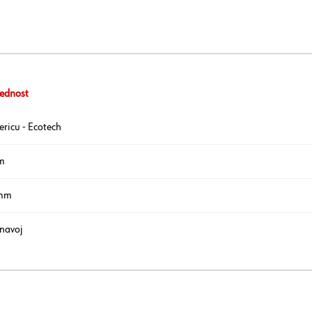
ednost
vericu - Ecotech
m
mm
navoj