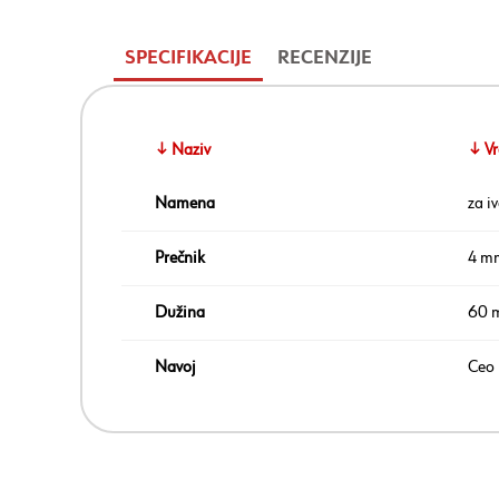
SPECIFIKACIJE
RECENZIJE
↓ Naziv
↓ Vr
Namena
za i
Prečnik
4 m
Dužina
60 
Navoj
Ceo 