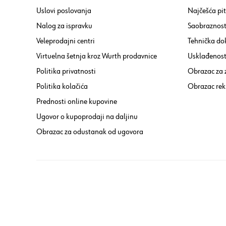
Uslovi poslovanja
Najčešća pi
Nalog za ispravku
Saobraznost
Veleprodajni centri
Tehnička do
Virtuelna šetnja kroz Wurth prodavnice
Usklađenost 
Politika privatnosti
Obrazac za
Politika kolačića
Obrazac rek
Prednosti online kupovine
Ugovor o kupoprodaji na daljinu
Obrazac za odustanak od ugovora