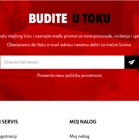
BUDITE
U TOKU
 našu mejling listu i saznajte među prvima za nove proizvode, sniženja i sp
Obećavamo da Vašu e-mail adresu nećemo deliti sa trećim licima.
Proverite nasu
politiku privatnosti
 SERVIS
MOJ NALOG
gistraciji
Moj nalog