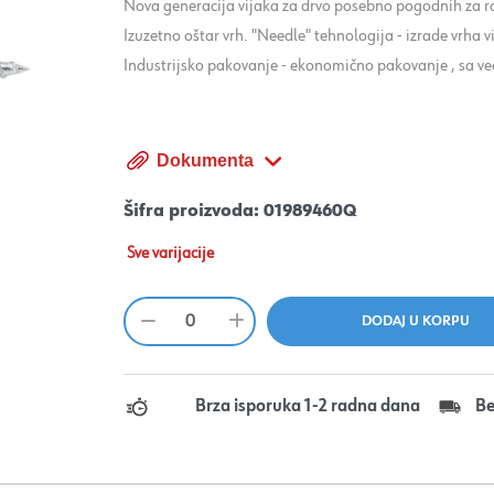
Nova generacija vijaka za drvo posebno pogodnih za r
Izuzetno oštar vrh. "Needle" tehnologija - izrade vrha 
Industrijsko pakovanje - ekonomično pakovanje , sa v
Dokumenta
Šifra proizvoda:
01989460Q
Sve varijacije
Brza isporuka 1-2 radna dana
Be