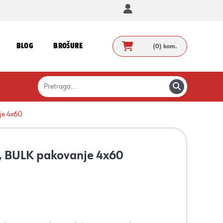
BLOG
BROŠURE
(0)
kom.
je 4x60
j, BULK pakovanje 4x60