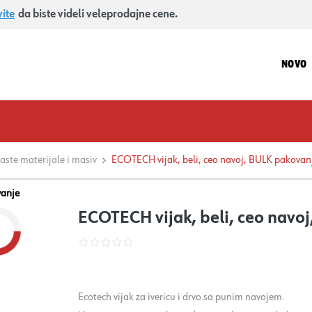
vite
da biste videli veleprodajne cene.
NOVO
ste materijale i masiv
ECOTECH vijak, beli, ceo navoj, BULK pakovan
vanje
ECOTECH vijak, beli, ceo navo
Ecotech vijak za ivericu i drvo sa punim navojem.