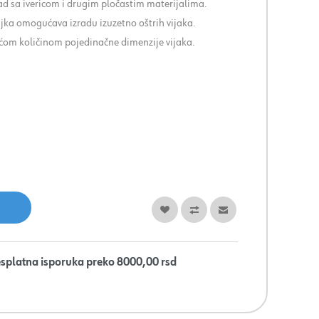
ad sa ivericom i drugim pločastim materijalima.
vijka omogućava izradu izuzetno oštrih vijaka.
ećom količinom pojedinačne dimenzije vijaka.
splatna isporuka preko 8000,00 rsd