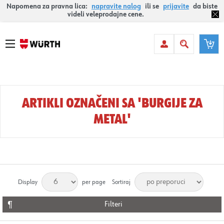
Napomena za pravna lica:
napravite nalog
ili se
prijavite
da biste
videli veleprodajne cene.
ARTIKLI OZNAČENI SA 'BURGIJE ZA
METAL'
Display
per page
Sortiraj
Filteri