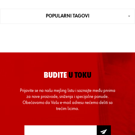
POPULARNI TAGOVI
BUDITE
U TOKU
Prijavite se na našu mejling listu i saznajte među prvima
za nove proizvode, sniženja i specijalne ponude.
Obećavamo da Vašu e-mail adresu nećemo deliti sa
trećim licima.