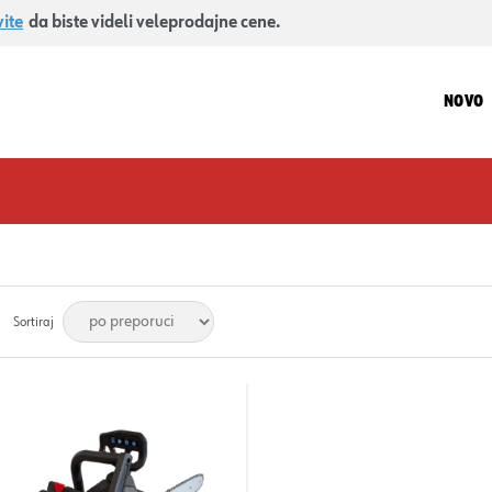
vite
da biste videli veleprodajne cene.
NOVO
Sortiraj