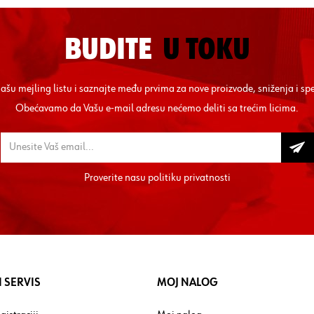
BUDITE
U TOKU
 našu mejling listu i saznajte među prvima za nove proizvode, sniženja i sp
Obećavamo da Vašu e-mail adresu nećemo deliti sa trećim licima.
Proverite nasu
politiku privatnosti
 SERVIS
MOJ NALOG