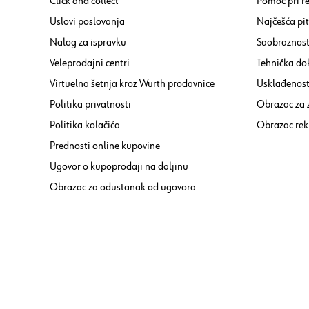
Click and collect
Pomoć pri re
Uslovi poslovanja
Najčešća pi
Nalog za ispravku
Saobraznost
Veleprodajni centri
Tehnička do
Virtuelna šetnja kroz Wurth prodavnice
Usklađenost 
Politika privatnosti
Obrazac za
Politika kolačića
Obrazac rek
Prednosti online kupovine
Ugovor o kupoprodaji na daljinu
Obrazac za odustanak od ugovora