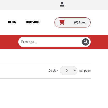
BLOG
BROŠURE
(0)
kom.
Display
per page