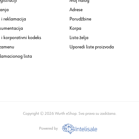
gistraciji
Moj nalog
tanja
Adrese
 i reklamacija
Porudžbine
kumentacija
Korpa
i korporativni kodeks
Lista želja
 zamenu
Uporedi liste proizvoda
lamacionog lista
Copyright © 2026 Wurth eShop. Sva prava su zadržana.
Powered by