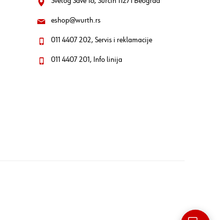
Svetog Save 18, Surčin 11271 Beograd
eshop@wurth.rs
011 4407 202, Servis i reklamacije
011 4407 201, Info linija