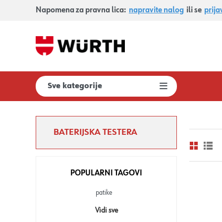
Napomena za pravna lica:
napravite nalog
ili se
prija
Sve kategorije
BATERIJSKA TESTERA
POPULARNI TAGOVI
patike
Vidi sve