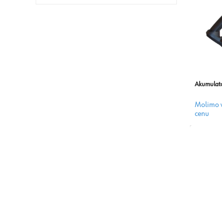
Akumulator
Molimo v
cenu