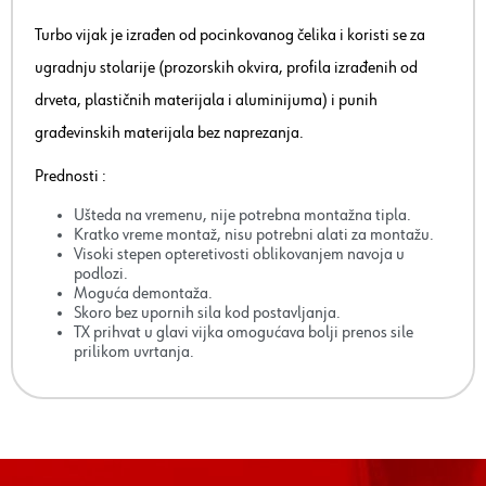
Turbo vijak je izrađen od pocinkovanog čelika i koristi se za
ugradnju stolarije (prozorskih okvira, profila izrađenih od
drveta, plastičnih materijala i aluminijuma) i punih
građevinskih materijala bez naprezanja.
Prednosti :
Ušteda na vremenu, nije potrebna montažna tipla.
Kratko vreme montaž, nisu potrebni alati za montažu.
Visoki stepen opteretivosti oblikovanjem navoja u
podlozi.
Moguća demontaža.
Skoro bez upornih sila kod postavljanja.
TX prihvat u glavi vijka omogućava bolji prenos sile
prilikom uvrtanja.