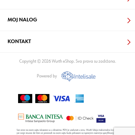
MOJ NALOG
KONTAKT
Copyright © 2026 Wurth eShop. Sva prava su zadržana.
Powered by
Sve cene na ovom sajtu iskazane su u dinarima. PDV je uračunat u cenu. Wurth Srbija maksimalno koristi
sve svoje resurse da Vam svi proizvodi na ovom sajtu budu prikazani sa ispravnim nazivima specifikacija,