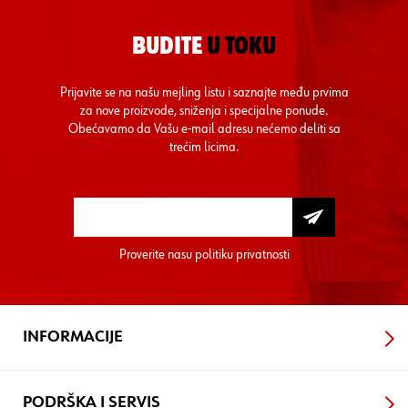
BUDITE
U TOKU
Prijavite se na našu mejling listu i saznajte među prvima
za nove proizvode, sniženja i specijalne ponude.
Obećavamo da Vašu e-mail adresu nećemo deliti sa
trećim licima.
Proverite nasu
politiku privatnosti
INFORMACIJE
PODRŠKA I SERVIS