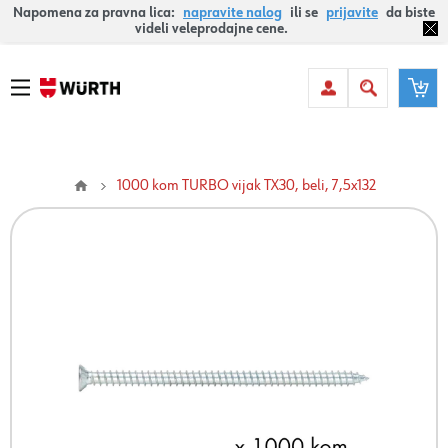
Napomena za pravna lica:
napravite nalog
ili se
prijavite
da biste
videli veleprodajne cene.
1000 kom TURBO vijak TX30, beli, 7,5x132