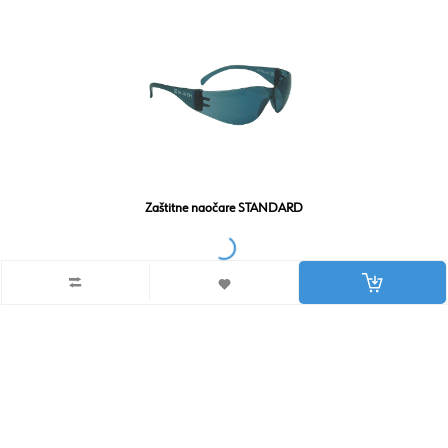
Zaštitne naočare STANDARD