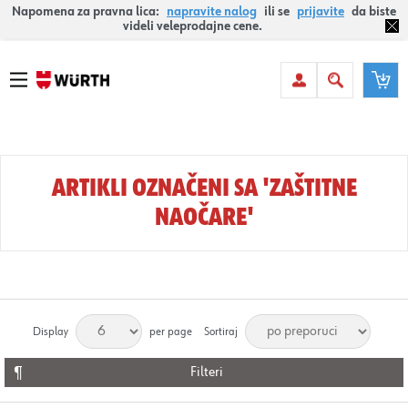
Napomena za pravna lica:
napravite nalog
ili se
prijavite
da biste
videli veleprodajne cene.
ARTIKLI OZNAČENI SA 'ZAŠTITNE
NAOČARE'
Display
per page
Sortiraj
Filteri