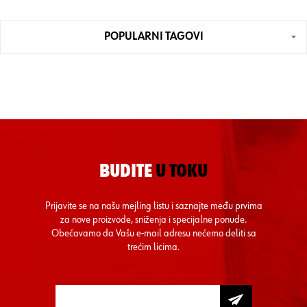
POPULARNI TAGOVI
BUDITE
U TOKU
Prijavite se na našu mejling listu i saznajte među prvima
za nove proizvode, sniženja i specijalne ponude.
Obećavamo da Vašu e-mail adresu nećemo deliti sa
trećim licima.