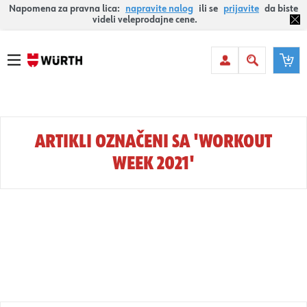
Napomena za pravna lica:
napravite nalog
ili se
prijavite
da biste
videli veleprodajne cene.
ARTIKLI OZNAČENI SA 'WORKOUT
WEEK 2021'