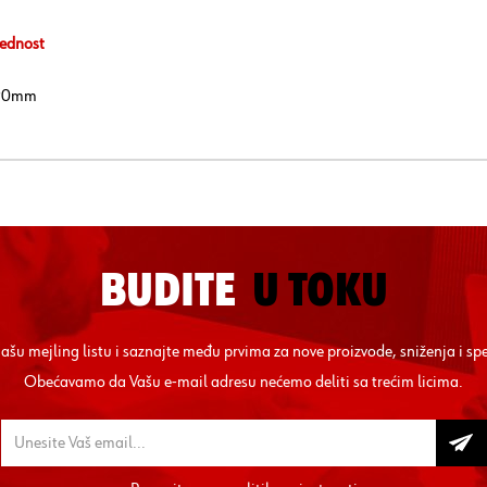
ednost
 90mm
BUDITE
U TOKU
 našu mejling listu i saznajte među prvima za nove proizvode, sniženja i sp
Obećavamo da Vašu e-mail adresu nećemo deliti sa trećim licima.