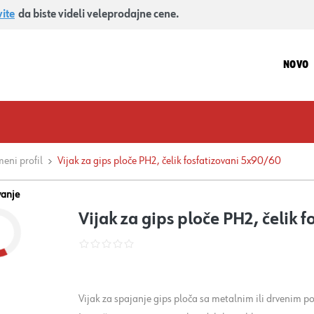
vite
da biste videli veleprodajne cene.
NOVO
meni profil
Vijak za gips ploče PH2, čelik fosfatizovani 5x90/60
vanje
Vijak za gips ploče PH2, čelik 
Vijak za spajanje gips ploča sa metalnim ili drvenim