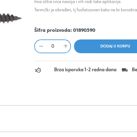
Ima oštre ivice navoja i vrh radi lake aplikacije.
Termički je obrađen, tj fosfatizovan kako ne bi korodi
Šifra proizvoda:
01890590
Brza isporuka 1-2 radna dana
Be