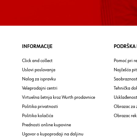
INFORMACIJE
PODRŠKA I
Click and collect
Pomoć pri re
Uslovi poslovanja
Najčešća pi
Nalog za ispravku
Saobraznost
Veleprodajni centri
Tehnička do
Virtuelna šetnja kroz Wurth prodavnice
Usklađenost 
Politika privatnosti
Obrazac za
Politika kolačića
Obrazac rek
Prednosti online kupovine
Ugovor o kupoprodaji na daljinu