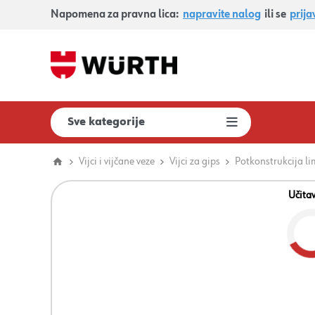
Napomena za pravna lica:
napravite nalog
ili se
prija
Sve kategorije
Vijci i vijčane veze
Vijci za gips
Potkonstrukcija li
Učita