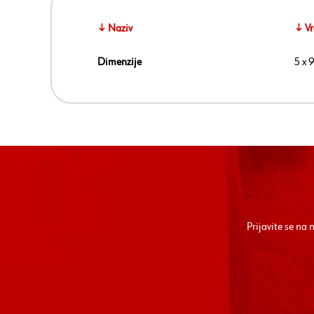
↓ Naziv
↓ Vr
Dimenzije
5 x
Prijavite se na