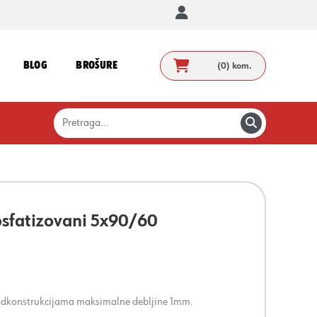
BLOG
BROŠURE
(0)
kom.
fosfatizovani 5x90/60
 podkonstrukcijama maksimalne debljine 1mm.