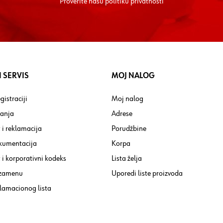
Proverite nasu
politiku privatnosti
 SERVIS
MOJ NALOG
gistraciji
Moj nalog
tanja
Adrese
 i reklamacija
Porudžbine
kumentacija
Korpa
i korporativni kodeks
Lista želja
 zamenu
Uporedi liste proizvoda
lamacionog lista