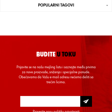
POPULARNI TAGOVI
BUDITE
U TOKU
Prijavite se na našu mejling listu i saznajte među prvima
za nove proizvode, sniženja i specijalne ponude.
Obećavamo da Vašu e-mail adresu nećemo deliti sa
trećim licima.
Proverite nasu
politiku privatnosti