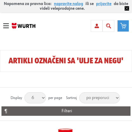
Napomena za pravna lica:
napravite nalog
ili se
prijavite
da biste
videli veleprodajne cene.
ARTIKLI OZNAČENI SA 'ULJE ZA NEGU'
Display
per page
Sortiraj
Filteri