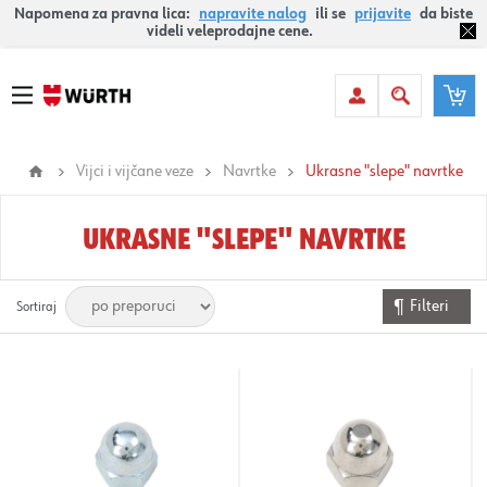
Napomena za pravna lica:
napravite nalog
ili se
prijavite
da biste
videli veleprodajne cene.
Vijci i vijčane veze
Navrtke
Ukrasne "slepe" navrtke
UKRASNE "SLEPE" NAVRTKE
Filteri
Sortiraj