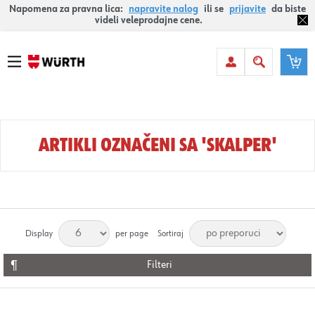
Napomena za pravna lica:
napravite nalog
ili se
prijavite
da biste
videli veleprodajne cene.
ARTIKLI OZNAČENI SA 'SKALPER'
Display
per page
Sortiraj
Filteri