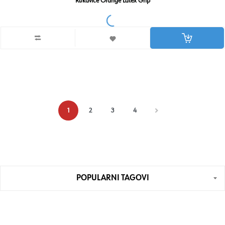
Rukavice Orange Latex Grip
1
2
3
4
POPULARNI TAGOVI