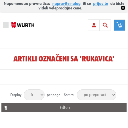
Napomena za pravna lica:
napravite nalog
ili se
prijavite
da biste
videli veleprodajne cene.
ARTIKLI OZNAČENI SA 'RUKAVICA'
Display
per page
Sortiraj
Filteri