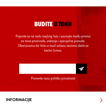
BUDITE
U TOKU
Prijavite se na našu mejling listu i saznajte među prvima
za nove proizvode, sniženja i specijalne ponude.
Obećavamo da Vašu e-mail adresu nećemo deliti sa
trećim licima.
Proverite nasu
politiku privatnosti
INFORMACIJE