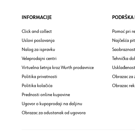
INFORMACIJE
PODRŠKA I
Click and collect
Pomoć pri re
Uslovi poslovanja
Najčešća pi
Nalog za ispravku
Saobraznost
Veleprodajni centri
Tehnička do
Virtuelna šetnja kroz Wurth prodavnice
Usklađenost 
Politika privatnosti
Obrazac za
Politika kolačića
Obrazac rek
Prednosti online kupovine
Ugovor o kupoprodaji na daljinu
Obrazac za odustanak od ugovora