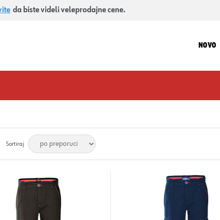
vite
da biste videli veleprodajne cene.
NOVO
Sortiraj