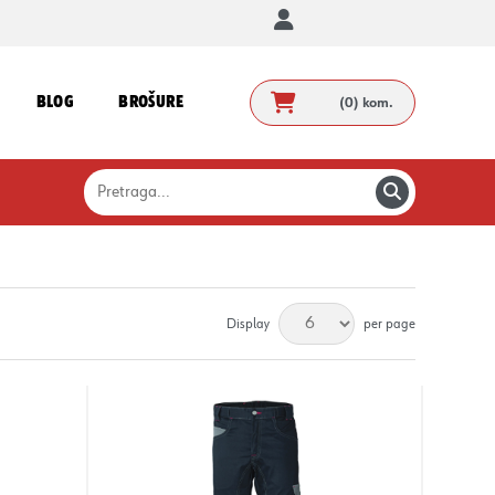
BLOG
BROŠURE
(0)
kom.
Display
per page