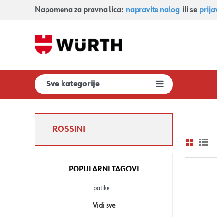
Napomena za pravna lica:
napravite nalog
ili se
prija
Sve kategorije
ROSSINI
POPULARNI TAGOVI
patike
Vidi sve