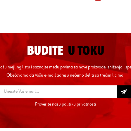
BUDITE
U TOKU
 našu mejling listu i saznajte među prvima za nove proizvode, sniženja i sp
Obećavamo da Vašu e-mail adresu nećemo deliti sa trećim licima.
Proverite nasu
politiku privatnosti