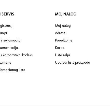
 SERVIS
MOJ NALOG
gistraciji
Moj nalog
tanja
Adrese
 i reklamacija
Porudžbine
kumentacija
Korpa
i korporativni kodeks
Lista želja
 zamenu
Uporedi liste proizvoda
lamacionog lista