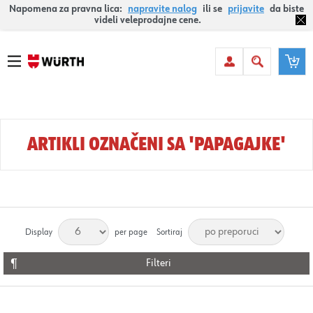
Napomena za pravna lica:
napravite nalog
ili se
prijavite
da biste
videli veleprodajne cene.
ARTIKLI OZNAČENI SA 'PAPAGAJKE'
Display
per page
Sortiraj
Filteri