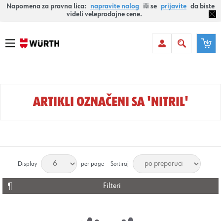
Napomena za pravna lica:
napravite nalog
ili se
prijavite
da biste
videli veleprodajne cene.
ARTIKLI OZNAČENI SA 'NITRIL'
Display
per page
Sortiraj
Filteri