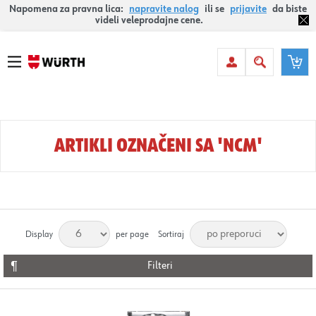
Napomena za pravna lica:
napravite nalog
ili se
prijavite
da biste
videli veleprodajne cene.
ARTIKLI OZNAČENI SA 'NCM'
Display
per page
Sortiraj
Filteri