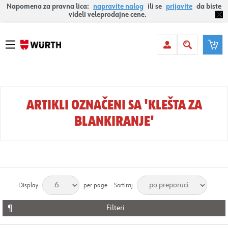
Napomena za pravna lica:
napravite nalog
ili se
prijavite
da biste
videli veleprodajne cene.
ARTIKLI OZNAČENI SA 'KLEŠTA ZA
BLANKIRANJE'
Display
per page
Sortiraj
Filteri