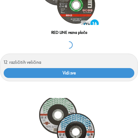
RED LINE rezna ploča
12
različitih veličina
Vidi sve