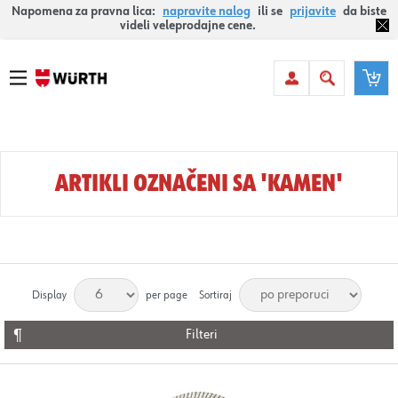
Napomena za pravna lica:
napravite nalog
ili se
prijavite
da biste
videli veleprodajne cene.
ARTIKLI OZNAČENI SA 'KAMEN'
Display
per page
Sortiraj
Filteri