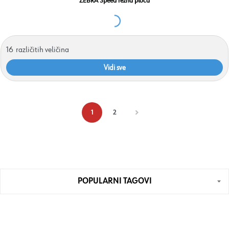
ZEBRA Speed rezna ploča
16
različitih veličina
Vidi sve
1
2
POPULARNI TAGOVI