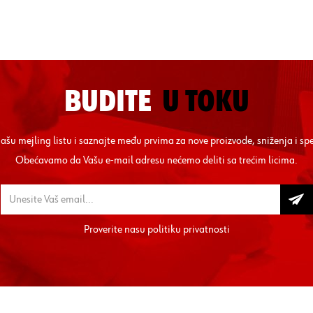
BUDITE
U TOKU
 našu mejling listu i saznajte među prvima za nove proizvode, sniženja i sp
Obećavamo da Vašu e-mail adresu nećemo deliti sa trećim licima.
Proverite nasu
politiku privatnosti