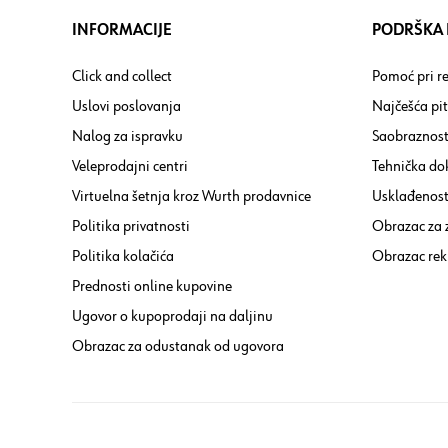
INFORMACIJE
PODRŠKA I
Click and collect
Pomoć pri re
Uslovi poslovanja
Najčešća pi
Nalog za ispravku
Saobraznost
Veleprodajni centri
Tehnička do
Virtuelna šetnja kroz Wurth prodavnice
Usklađenost 
Politika privatnosti
Obrazac za
Politika kolačića
Obrazac rek
Prednosti online kupovine
Ugovor o kupoprodaji na daljinu
Obrazac za odustanak od ugovora