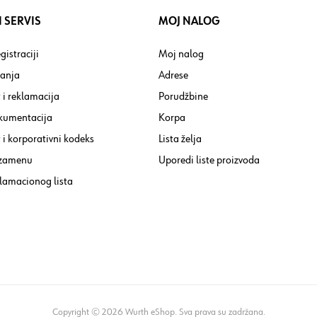
 SERVIS
MOJ NALOG
gistraciji
Moj nalog
tanja
Adrese
 i reklamacija
Porudžbine
kumentacija
Korpa
i korporativni kodeks
Lista želja
 zamenu
Uporedi liste proizvoda
lamacionog lista
Copyright © 2026 Wurth eShop. Sva prava su zadržana.