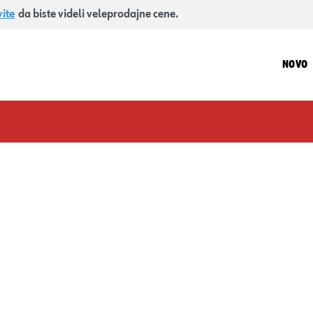
vite
da biste videli veleprodajne cene.
NOVO