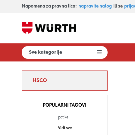
Napomena za pravna lica:
napravite nalog
ili se
prija
Sve kategorije
HSCO
POPULARNI TAGOVI
patike
Vidi sve