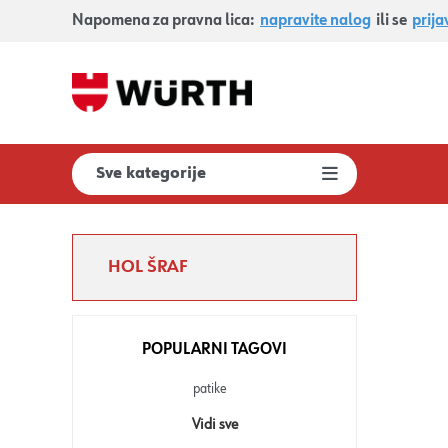
Napomena za pravna lica:
napravite nalog
ili se
prija
Sve kategorije
HOL ŠRAF
POPULARNI TAGOVI
patike
Vidi sve