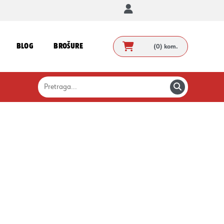
BLOG
BROŠURE
(0)
kom.