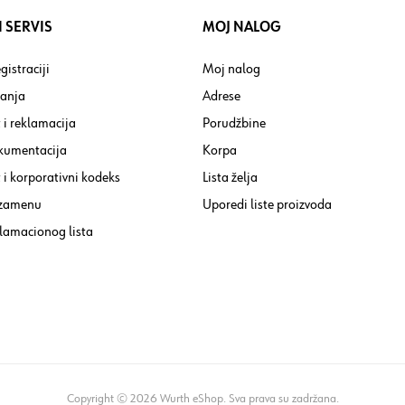
 SERVIS
MOJ NALOG
gistraciji
Moj nalog
tanja
Adrese
 i reklamacija
Porudžbine
kumentacija
Korpa
i korporativni kodeks
Lista želja
 zamenu
Uporedi liste proizvoda
lamacionog lista
Copyright © 2026 Wurth eShop. Sva prava su zadržana.