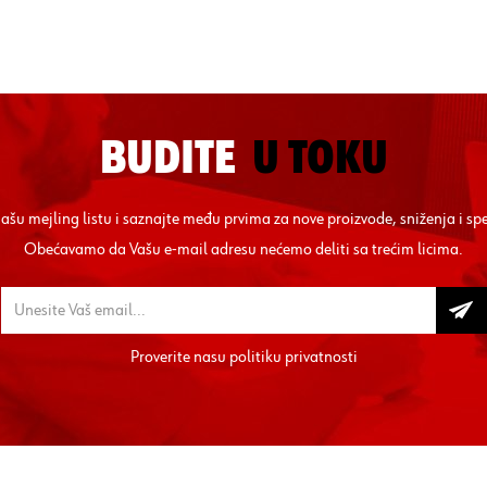
BUDITE
U TOKU
 našu mejling listu i saznajte među prvima za nove proizvode, sniženja i sp
Obećavamo da Vašu e-mail adresu nećemo deliti sa trećim licima.
Proverite nasu
politiku privatnosti