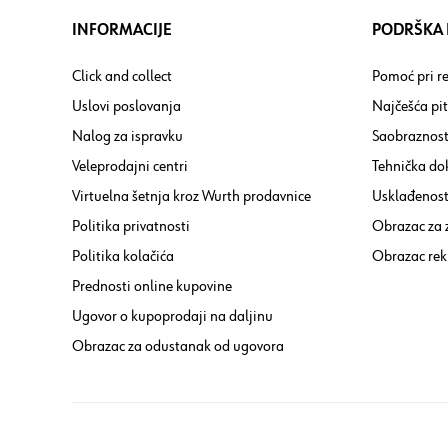
INFORMACIJE
PODRŠKA I
Click and collect
Pomoć pri re
Uslovi poslovanja
Najčešća pi
Nalog za ispravku
Saobraznost
Veleprodajni centri
Tehnička do
Virtuelna šetnja kroz Wurth prodavnice
Usklađenost 
Politika privatnosti
Obrazac za
Politika kolačića
Obrazac rek
Prednosti online kupovine
Ugovor o kupoprodaji na daljinu
Obrazac za odustanak od ugovora