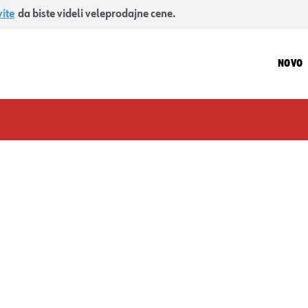
vite
da biste videli veleprodajne cene.
NOVO